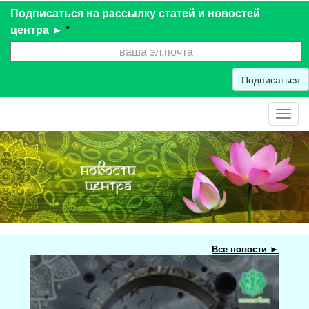
Подписаться на рассылку статей и новостей
центра ►
*
Подписаться
Toggl
navig
Все новости ►