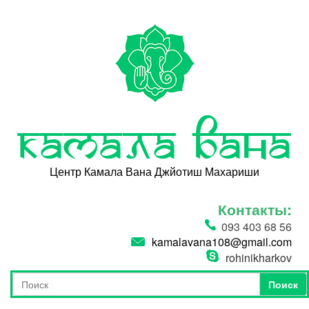
Перейти к основному содержанию
Камала Вана
Центр Камала Вана Джйотиш Махариши
Контакты:
093 403 68 56
kamalavana108@gmail.com
rohinikharkov
Поиск
Форма поиска
Поиск