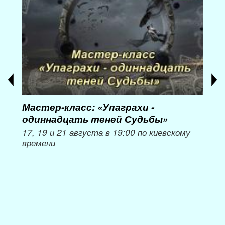
Мастер-класс: «Упаграхи -
Мас
одиннадцать теней Судьбы»
при
пер
17, 19 и 21 августа в 19:00 по киевскому
времени
Мож