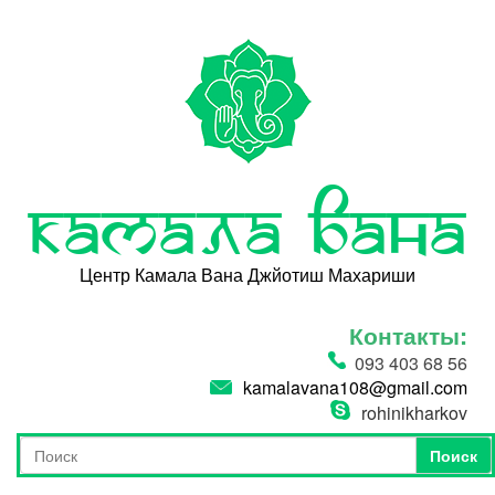
Перейти к основному содержанию
Камала Вана
Центр Камала Вана Джйотиш Махариши
Контакты:
093 403 68 56
kamalavana108@gmail.com
rohinikharkov
Поиск
Форма поиска
Поиск