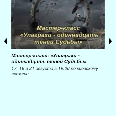
Мастер-класс: «Упаграхи -
Мас
одиннадцать теней Судьбы»
при
пер
17, 19 и 21 августа в 19:00 по киевскому
времени
Мож