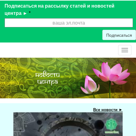
Подписаться на рассылку статей и новостей
центра ►
*
Подписаться
Toggl
navig
Все новости ►