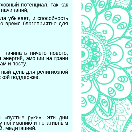
уховный потенциал, так как
 начинаний;
ла убывает, и способность
то время благоприятно для
 начинать ничего нового,
 энергий, эмоции на грани
ам и посту.
ятный день для религиозной
ской поддержке.
м «пустые руки». Эти дни
му пониманию и негативным
й, медитацией.