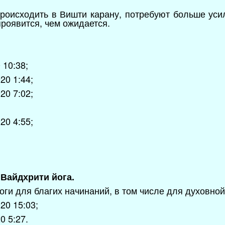
происходить в Вишти карану, потребуют больше усил
роявится, чем ожидается.
 10:38;
20 1:44;
20 7:02;
20 4:55;
7 Вайдхрити йога.
ги для благих начинаний, в том числе для духовной
20 15:03;
0 5:27.