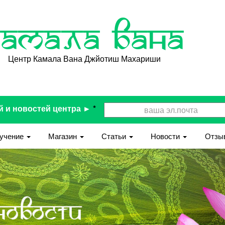
Камала Вана
Центр Камала Вана Джйотиш Махариши
й и новостей центра ►
*
учение
Магазин
Статьи
Новости
Отзы