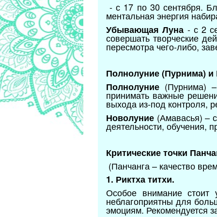
- с 17 по 30 сентября. Б
ментальная энергия набир
- с 2 с
Убывающая Луна
совершать творческие дей
пересмотра чего-либо, зав
Полнолуние (Пурнима) и 
(Пурнима) – 
Полнолуние
принимать важные решения
выхода из-под контроля, р
(Амавасья) – с
Новолуние
деятельности, обучения, п
Критические точки Панча
(Панчанга – качество врем
1. Риктха титхи.
Особое внимание стоит 
неблагоприятны для боль
эмоциям. Рекомендуется з