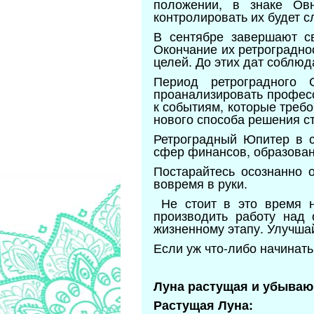
положении, в знаке Овн
контролировать их будет 
В сентябре завершают св
Окончание их ретроградно
целей. До этих дат соблю
Период ретроградного 
проанализировать професс
к событиям, которые требо
нового способа решения с
Ретроградный Юпитер в с
сфер финансов, образован
Постарайтесь осознанно 
вовремя в руки.
Не стоит в это время н
производить работу над
жизненному этапу. Улучшай
Если уж что-либо начинать
Луна растущая и убываю
Растущая Луна: