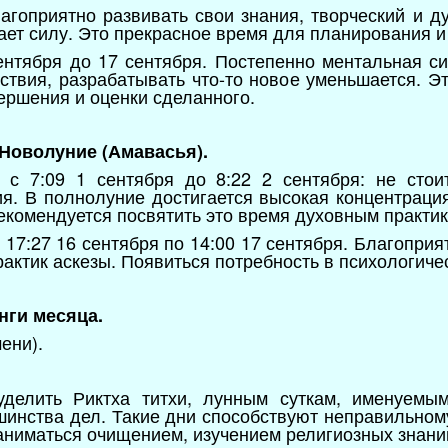
лагоприятно развивать свои знания, творческий и д
ает силу. Это прекрасное время для планирования и
ентября до 17 сентября. Постепенно ментальная си
ствия, разрабатывать что-то новое уменьшается. Э
ершения и оценки сделанного.
Новолуние (Амавасья).
с 7:09 1 сентября до 8:22 2 сентября: не стоит
. В полнолуние достигается высокая концентрация
екомендуется посвятить это время духовным практик
 17:27 16 сентября по 14:00 17 сентября. Благопри
рактик аскезы. Появиться потребность в психологиче
нги месяца.
ени).
уделить Риктха титхи, лунным суткам, именуемы
шинства дел. Такие дни способствуют неправильно
аниматься очищением, изучением религиозных знани