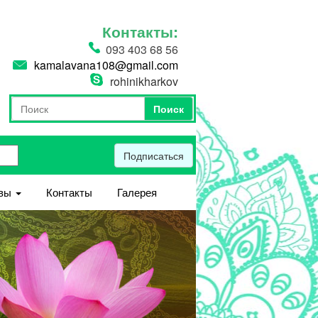
Контакты:
093 403 68 56
kamalavana108@gmail.com
rohinikharkov
Поиск
Форма поиска
Поиск
Подписаться
вы
Контакты
Галерея