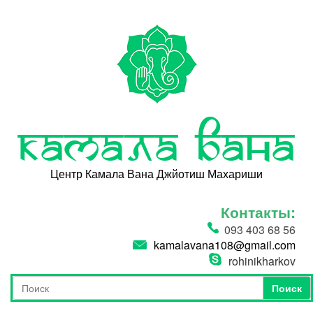
Перейти к основному содержанию
Камала Вана
Центр Камала Вана Джйотиш Махариши
Контакты:
093 403 68 56
kamalavana108@gmail.com
rohinikharkov
Поиск
Форма поиска
Поиск