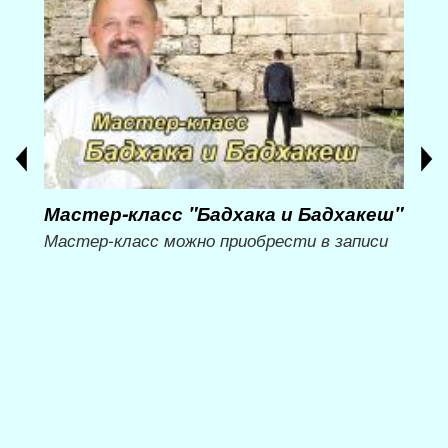
Мастер-класс "Бадхака и Бадхакеш"
Мас
ий
вре
Мастер-класс можно приобрести в записи
ни»
Мет
Мож