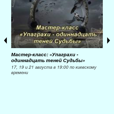
Мастер-класс: «Упаграхи -
Мас
одиннадцать теней Судьбы»
при
пер
17, 19 и 21 августа в 19:00 по киевскому
времени
Мож