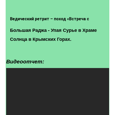
Ведический ретрит – поход «Встреча с
Солнцем»- май 2019. Следующий - "Храм
Большая Раджа - Упая Сурье в Храме
Солнца" 9 июля 2019.
Солнца в Крымских Горах.
Видеоотчет: