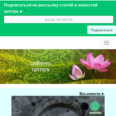
Подписаться на рассылку статей и новостей
центра ►
*
Подписаться
Toggl
navig
Все новости ►