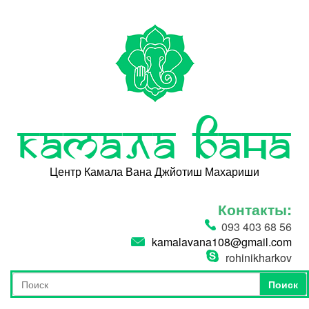
Перейти к основному содержанию
Камала Вана
Центр Камала Вана Джйотиш Махариши
Контакты:
093 403 68 56
kamalavana108@gmail.com
rohinikharkov
Поиск
Форма поиска
Поиск