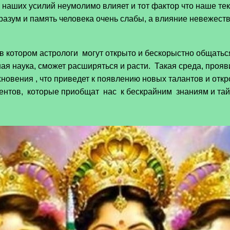
с наших усилий неумолимо влияет и тот фактор что наше 
 разум и память человека очень слабы, а влияние невежеств
в котором астрологи могут открыто и бескорыстно общаться
ая наука, сможет расширяться и расти. Такая среда, про
хновения , что приведет к появлению новых талантов и от
ентов, которые приобщат нас к бескрайним знаниям и тай