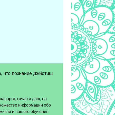
о, что познание Джйотиш
аварги, гочар и даш, на
множество информации обо
 жизни и нашего обучения