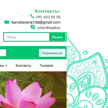
Контакты:
093 403 68 56
kamalavana108@gmail.com
rohinikharkov
Поиск
Форма поиска
Поиск
Подписаться
вы
Контакты
Галерея