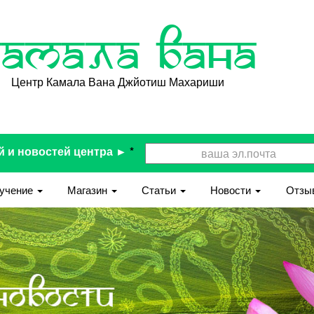
Камала Вана
Центр Камала Вана Джйотиш Махариши
й и новостей центра ►
*
учение
Магазин
Статьи
Новости
Отзы