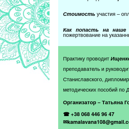
участия – опл
Стоимость
Как попасть на наше
пожертвование на указанны
Практику проводит
Ищенк
преподаватель и руководи
Станиславского, дипломир
методических пособий по 
Организатор – Татьяна Г
☎
+38 068 446 96 47
✉
kamalavana
108@
gmail
.