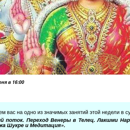
юня в 16:00
м вас на одно из значимых занятий этой недели в суб
 поток. Переход Венеры в Телец. Лакшми Нар
жа Шукре и Медитация».