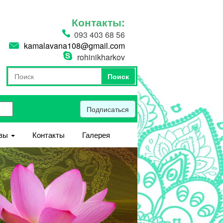
Контакты:
093 403 68 56
kamalavana108@gmail.com
rohinikharkov
Поиск
Форма поиска
Поиск
Подписаться
вы
Контакты
Галерея