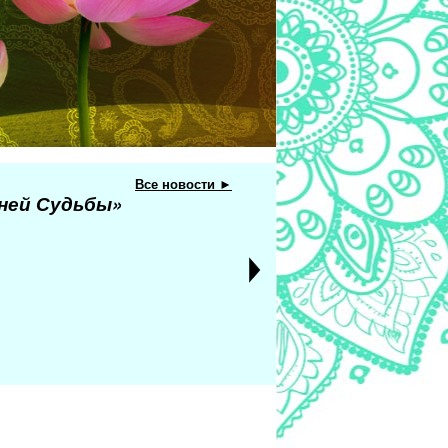
Все новости ►
еней Судьбы»
.