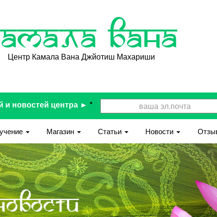
Камала Вана
Центр Камала Вана Джйотиш Махариши
й и новостей центра ►
*
учение
Магазин
Статьи
Новости
Отзы