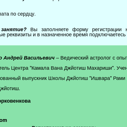
ата по сердцу.
Вы заполняете форму регистрации н
 занятие?
е реквизиты и в назначенное время подключаетесь к
– Ведический астролог с опыт
о Андрей Васильевич
тель Центра "Камала Вана Джйотиш Махариши". Уче
ованный выпускник Школы Джйотиш "Ишвара" Рами 
Джйотиш.
орковенкова
com