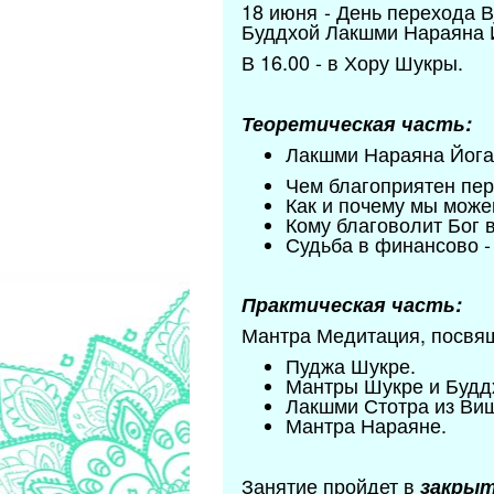
18 июня - День перехода 
Буддхой Лакшми Нараяна 
В 16.00 - в Хору Шукры.
Теоретическая часть:
Лакшми Нараяна Йога 
Чем благоприятен пер
Как и почему мы мож
Кому благоволит Бог 
Судьба в финансово -
Практическая часть:
Мантра Медитация, посвя
Пуджа Шукре.
Мантры Шукре и Будд
Лакшми Стотра из Ви
Мантра Нараяне.
Занятие пройдет в
закрыт