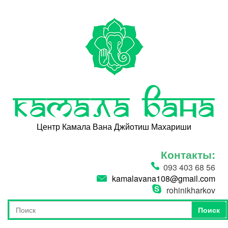
Перейти к основному содержанию
Камала Вана
Центр Камала Вана Джйотиш Махариши
Контакты:
093 403 68 56
kamalavana108@gmail.com
rohinikharkov
Поиск
Форма поиска
Поиск