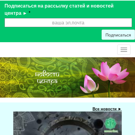
Подписаться на рассылку статей и новостей
центра ►
*
Подписаться
Toggl
navig
Все новости ►