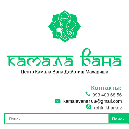
Перейти к основному содержанию
Камала Вана
Центр Камала Вана Джйотиш Махариши
Контакты:
093 403 68 56
kamalavana108@gmail.com
rohinikharkov
Поиск
Форма поиска
Поиск