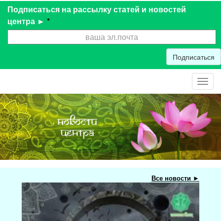
Подписаться на рассылку статей и новостей
центра ►
*
Подписаться
Toggl
navig
Все новости ►