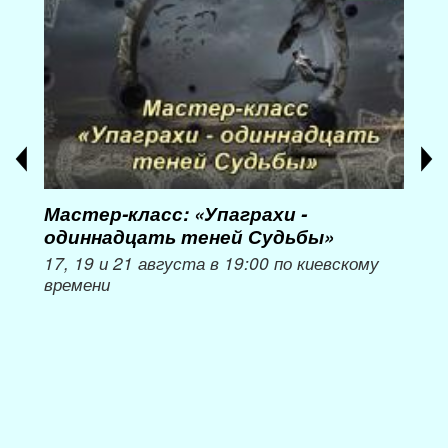
Мастер-класс: «Упаграхи -
Мас
одиннадцать теней Судьбы»
при
пер
17, 19 и 21 августа в 19:00 по киевскому
времени
Мож