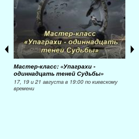
Мастер-класс: «Упаграхи -
Мас
одиннадцать теней Судьбы»
при
пер
17, 19 и 21 августа в 19:00 по киевскому
времени
Мож