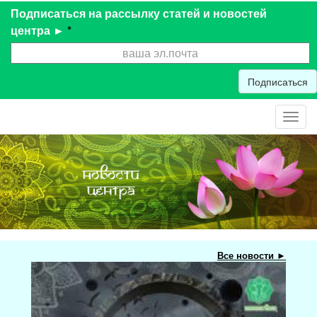
Подписаться на рассылку статей и новостей
центра ►
*
Подписаться
Toggl
navig
Все новости ►