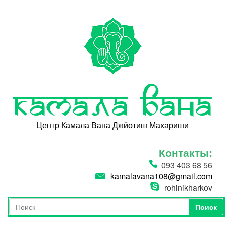
Перейти к основному содержанию
Камала Вана
Центр Камала Вана Джйотиш Махариши
Контакты:
093 403 68 56
kamalavana108@gmail.com
rohinikharkov
Поиск
Форма поиска
Поиск