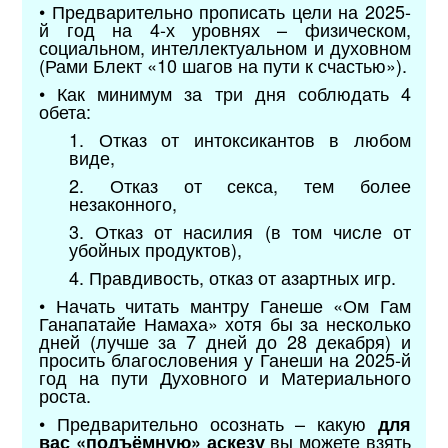
• Предварительно прописать цели на 2025-
й год на 4-х уровнях – физическом,
социальном, интеллектуальном и духовном
(Рами Блект «10 шагов на пути к счастью»).
• Как минимум за три дня соблюдать 4
обета:
1. Отказ от интоксикантов в любом
виде,
2. Отказ от секса, тем более
незаконного,
3. Отказ от насилия (в том числе от
убойных продуктов),
4. Правдивость, отказ от азартных игр.
• Начать читать мантру Ганеше «Ом Гам
Ганапатайе Намаха» хотя бы за несколько
дней (лучше за 7 дней до 28 декабря) и
просить благословения у Ганеши на 2025-й
год на пути Духовного и Материального
роста.
• Предварительно осознать – какую
для
вы можете взять
вас «подъёмную
»
аскезу