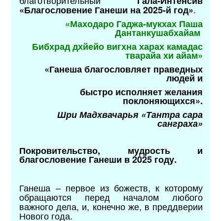
Гала-Интенсив
.
«Благословение Ганеши на 2025-й год»
«Маходаро Гаджа-мукхах Паша
Дантанкушабхайам
Бибхрад дхйейо вигхна харах камадас
тварайа хи айам»
«Ганеша благословляет праведных
людей и
быстро
исполняет желания
поклоняющихся».
Шри Мадхвачарья «Тантра сара
санграха»
Покровительство, мудрость и
благословение Ганеши в 2025 году.
Ганеша – первое из божеств, к которому
обращаются перед началом любого
важного дела, и, конечно же, в преддверии
Нового года.