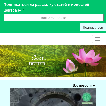
Подписаться на рассылку статей и новостей
центра ►
*
Подписаться
Toggl
navig
Все новости ►