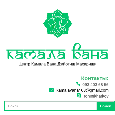
Перейти к основному содержанию
Камала Вана
Центр Камала Вана Джйотиш Махариши
Контакты:
093 403 68 56
kamalavana108@gmail.com
rohinikharkov
Поиск
Форма поиска
Поиск