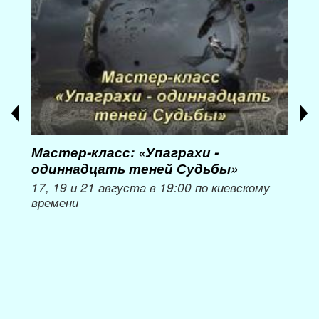
Мастер-класс: «Упаграхи -
Мас
одиннадцать теней Судьбы»
при
пер
17, 19 и 21 августа в 19:00 по киевскому
времени
Мож