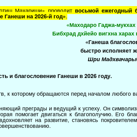
отиш Махариши» проводит
восьмой ежегодный б
.
 Ганеши на 2026-й год»
«Маходаро Гаджа-мукхах
Бибхрад дхйейо вигхна харах 
«Ганеша благосло
быстро
исполняет 
Шри Мадхвачарья
ть и благословение Ганеши в 2026 году.
тв, к которому обращаются перед началом любого ва
.
аняющий преграды и ведущий к успеху. Он символизи
орая помогает двигаться к благополучию. Его бла
вдохновляет на развитие, становясь покровителем
совершенствованию.