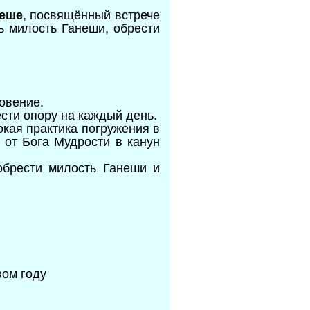
, посвящённый встрече
неше
ь милость Ганеши, обрести
овение.
сти опору на каждый день.
окая практика погружения в
 от Бога Мудрости в канун
обрести милость Ганеши и
вом году