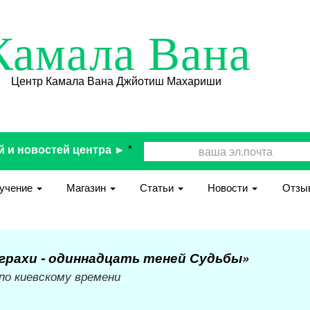
Камала Вана
Центр Камала Вана Джйотиш Махариши
й и новостей центра ►
*
учение
Магазин
Статьи
Новости
Отзы
грахи - одиннадцать теней Судьбы»
 по киевскому времени