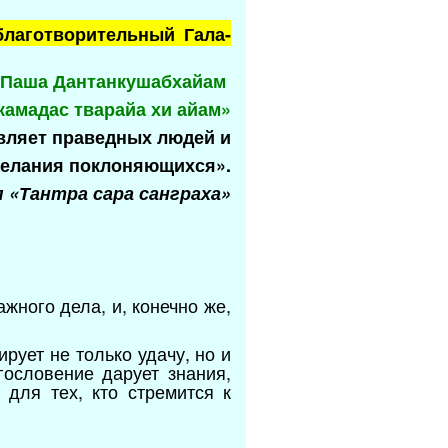
лаготворительный Гала-
 Паша Дантанкушабхайам
камадас тварайа хи айам»
вляет праведных людей и
желания поклоняющихся».
 «Тантра сара санграха»
жного дела, и, конечно же,
рует не только удачу, но и
гословение дарует знания,
 для тех, кто стремится к