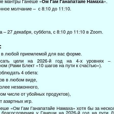
ие мантры Ганеше «
».
Ом Гам Ганапатайе Намаха
нное молчание – с 8:10 до 11:10.
а – 27 декабря, суббота, с 8:10 до 11:10 в Zoom.
:
т в любой приемлемой для вас форме.
исать цели на 2026-й год на 4-х уровнях – ф
ом (Рами Блект «10 шагов на пути к счастью»).
соблюдать 4 обета:
тов в любом виде,
более незаконного,
 том числе от убойных продуктов),
т азартных игр.
анеше «Ом Гам Ганапатайе Намаха» хотя бы за неско
ь благословения у Ганеши на 2026-й год на пути 