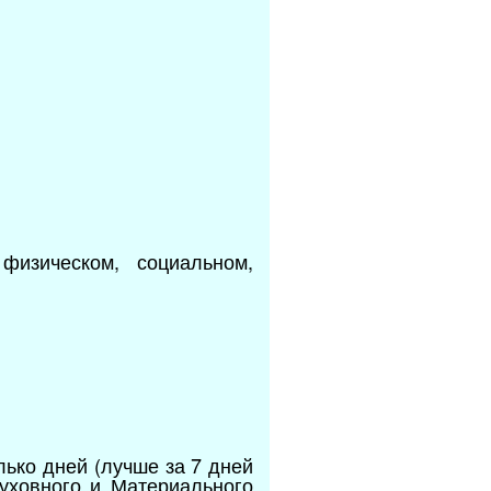
изическом, социальном,
лько дней (лучше за 7 дней
Духовного и Материального