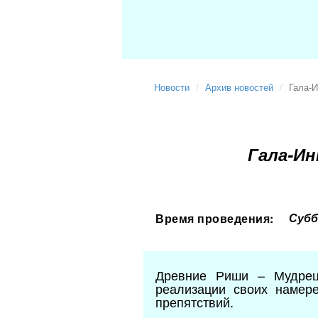
Новости
Архив новостей
Гала-И
Гала-И
Суббо
Время проведения:
Древние Риши – Мудрец
реализации своих намер
препятствий.