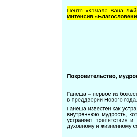
Центр «Камала Вана Джй
Интенсив «Благословение
Покровительство, мудрос
Ганеша – первое из божес
в преддверии Нового года
Ганеша известен как устр
внутреннюю мудрость, кот
устраняет препятствия и 
духовному и жизненному 