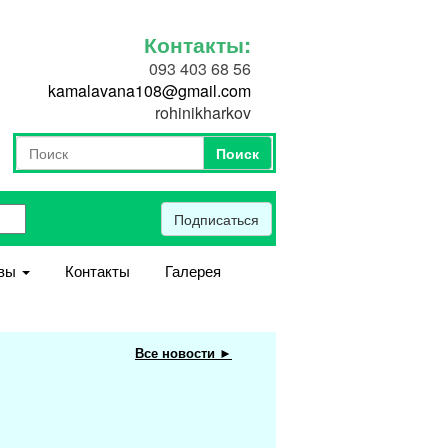
Контакты:
093 403 68 56
kamalavana108@gmail.com
rohinikharkov
Поиск
Форма поиска
Поиск
Подписаться
вы
Контакты
Галерея
Все новости ►
Мастер-класс «В
лучший день жизни»
Можно приобрести в запи