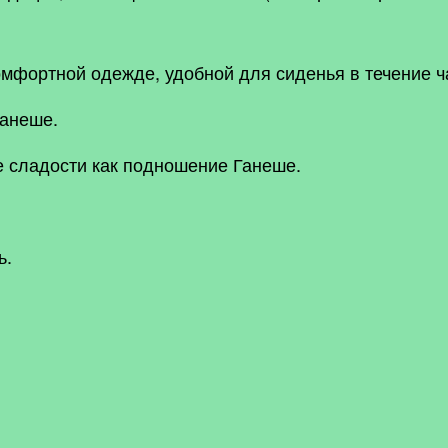
омфортной одежде, удобной для сиденья в течение ча
Ганеше.
е сладости как подношение Ганеше.
ь.