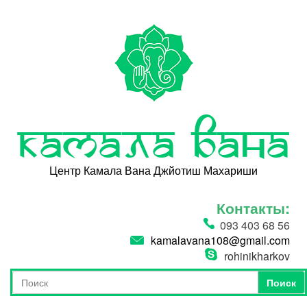
Перейти к основному содержанию
Камала Вана
Центр Камала Вана Джйотиш Махариши
Контакты:
093 403 68 56
kamalavana108@gmail.com
rohinikharkov
Поиск
Форма поиска
Поиск