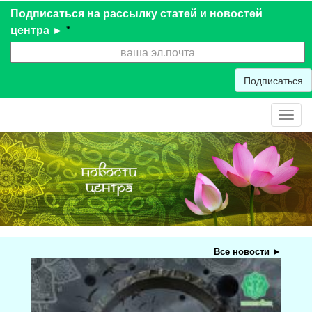
Подписаться на рассылку статей и новостей
центра ►
*
Подписаться
Toggl
navig
Все новости ►