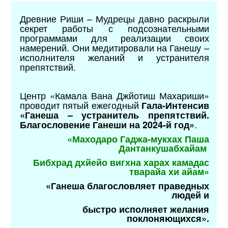
Древние Риши – Мудрецы давно раскрыли
секрет работы с подсознательными
программами для реализации своих
намерений. Они медитировали на Ганешу –
исполнителя желаний и устранителя
препятствий.
Центр «Камала Вана Джйотиш Махариши»
проводит пятый ежегодный
Гала-Интенсив
«Ганеша – устранитель препятствий.
.
Благословение Ганеши на 2024-й год»
«Маходаро Гаджа-мукхах Паша
Дантанкушабхайам
Бибхрад дхйейо вигхна харах камадас
тварайа хи айам»
«Ганеша благословляет праведных
людей и
быстро
исполняет желания
поклоняющихся».