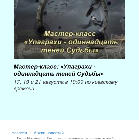
Мастер-класс: «Упаграхи -
Мас
одиннадцать теней Судьбы»
при
пер
17, 19 и 21 августа в 19:00 по киевскому
времени
Мож
Новости
Архив новостей
Гала-Интенсив. Ганеша – устранитель препятствий.