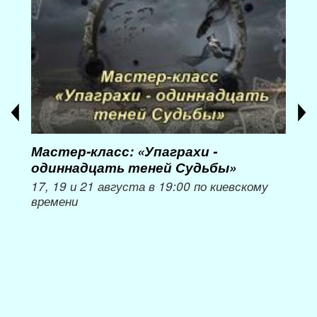
Мастер-класс: «Упаграхи -
Мас
одиннадцать теней Судьбы»
при
пер
17, 19 и 21 августа в 19:00 по киевскому
времени
Мож