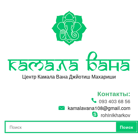
Перейти к основному содержанию
Камала Вана
Центр Камала Вана Джйотиш Махариши
Контакты:
093 403 68 56
kamalavana108@gmail.com
rohinikharkov
Поиск
Форма поиска
Поиск