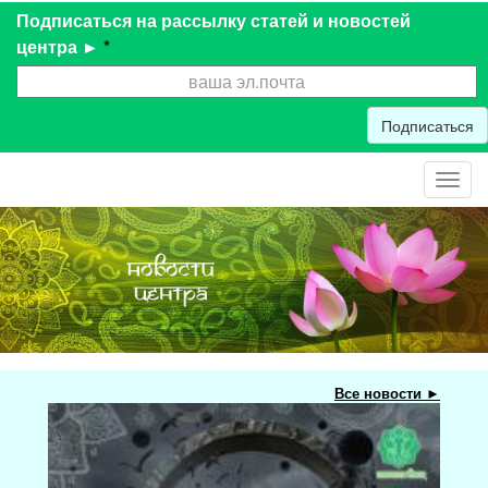
Подписаться на рассылку статей и новостей
центра ►
*
Подписаться
Toggl
navig
Все новости ►