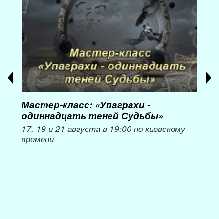
Мастер-класс: «Упаграхи -
Мас
одиннадцать теней Судьбы»
при
пер
17, 19 и 21 августа в 19:00 по киевскому
времени
Мож