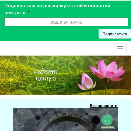
Подписаться на рассылку статей и новостей
центра ►
*
Подписаться
Toggl
navig
Все новости ►