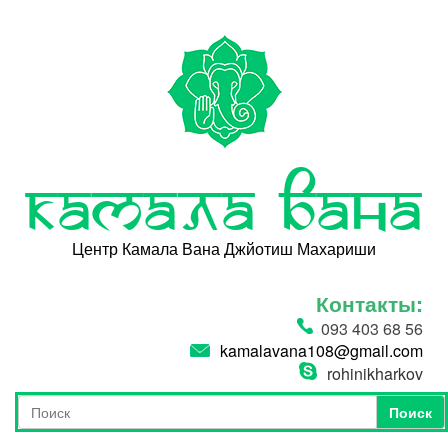
Перейти к основному содержанию
Камала Вана
Центр Камала Вана Джйотиш Махариши
Контакты:
093 403 68 56
kamalavana108@gmail.com
rohinikharkov
Поиск
Форма поиска
Поиск