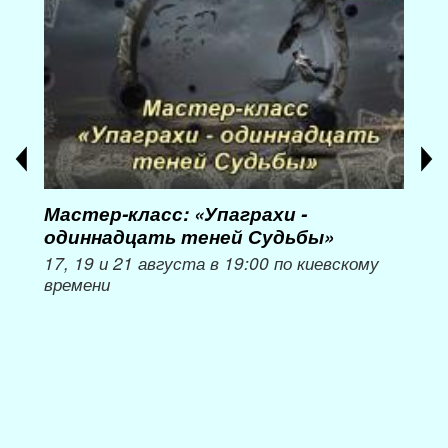
Мастер-класс: «Упаграхи -
Мас
одиннадцать теней Судьбы»
при
пер
17, 19 и 21 августа в 19:00 по киевскому
времени
Мож