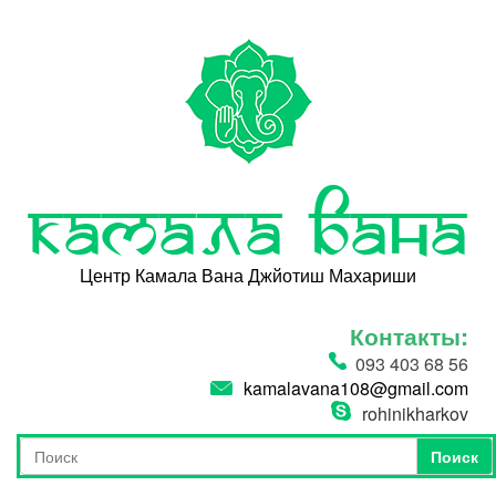
Перейти к основному содержанию
Камала Вана
Центр Камала Вана Джйотиш Махариши
Контакты:
093 403 68 56
kamalavana108@gmail.com
rohinikharkov
Поиск
Форма поиска
Поиск