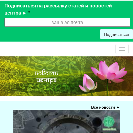
Подписаться на рассылку статей и новостей
центра ►
*
Подписаться
Toggl
navig
Все новости ►