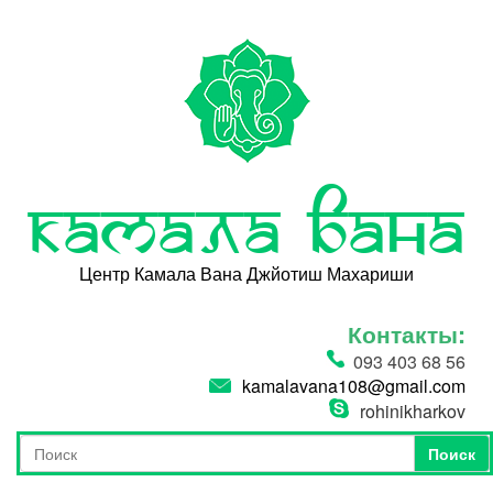
Перейти к основному содержанию
Камала Вана
Центр Камала Вана Джйотиш Махариши
Контакты:
093 403 68 56
kamalavana108@gmail.com
rohinikharkov
Поиск
Форма поиска
Поиск