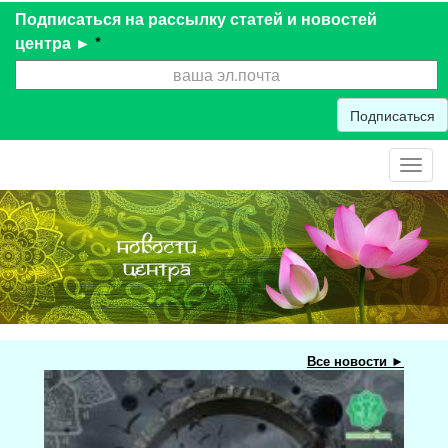
Подписаться на рассылку статей и новостей
центра ►
*
Подписаться
Toggl
navig
Все новости ►