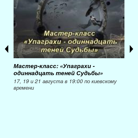
Мастер-класс: «Упаграхи -
Мас
одиннадцать теней Судьбы»
при
пер
17, 19 и 21 августа в 19:00 по киевскому
времени
Мож