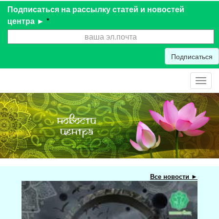
Подписаться на рассылку статей и новостей
центра ►
*
Подписаться
Toggl
navig
Все новости ►