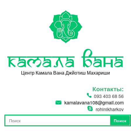
Перейти к основному содержанию
Камала Вана
Центр Камала Вана Джйотиш Махариши
Контакты:
093 403 68 56
kamalavana108@gmail.com
rohinikharkov
Поиск
Форма поиска
Поиск