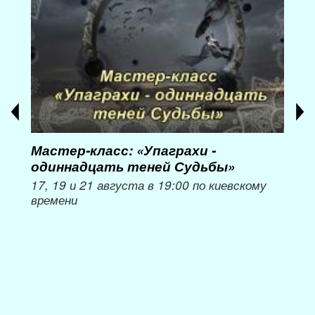
Мастер-класс: «Упаграхи -
Мас
одиннадцать теней Судьбы»
при
пер
17, 19 и 21 августа в 19:00 по киевскому
времени
Мож