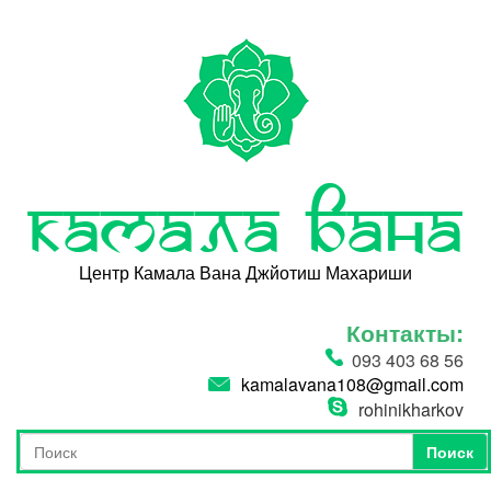
Перейти к основному содержанию
Камала Вана
Центр Камала Вана Джйотиш Махариши
Контакты:
093 403 68 56
kamalavana108@gmail.com
rohinikharkov
Поиск
Форма поиска
Поиск