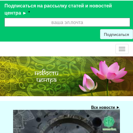
Подписаться на рассылку статей и новостей
центра ►
*
Подписаться
Toggl
navig
Все новости ►