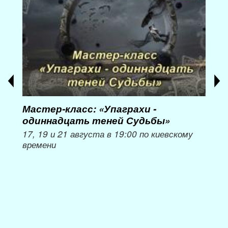
Мастер-класс: «Упаграхи -
Мас
одиннадцать теней Судьбы»
при
пер
17, 19 и 21 августа в 19:00 по киевскому
времени
Мож