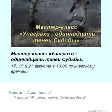
Мастер-класс: «Упаграхи -
Мас
одиннадцать теней Судьбы»
при
пер
17, 19 и 21 августа в 19:00 по киевскому
времени
Мож
Новости
Архив новостей
Марафон "16 понедельников. Сомавара Врата"
2025-07-04