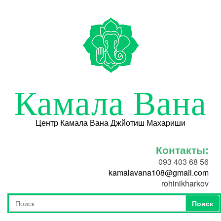
Перейти к основному содержанию
Камала Вана
Центр Камала Вана Джйотиш Махариши
Контакты:
093 403 68 56
kamalavana108@gmail.com
rohinikharkov
Поиск
Форма поиска
Поиск