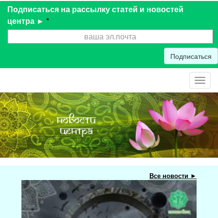
Подписаться на рассылку статей и новостей
центра ►
*
Подписаться
Toggl
navig
Все новости ►