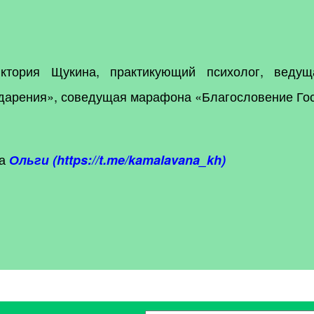
иктория Щукина, практикующий психолог, веду
одарения», соведущая марафона «Благословение Го
ра
Ольги
(
https://t.me/kamalavana_kh)