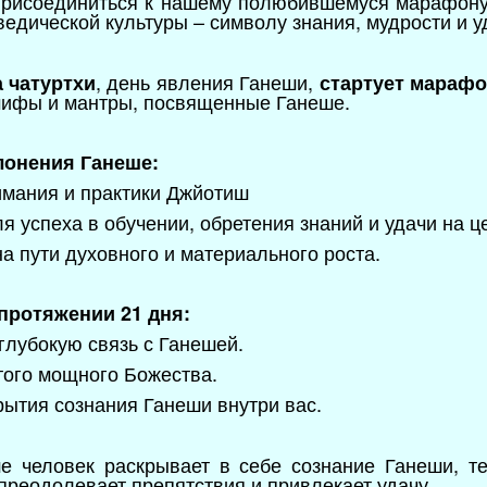
присоединиться к нашему полюбившемуся марафону
едической культуры – символу знания, мудрости и у
, день явления Ганеши,
а чатуртхи
стартует марафо
мифы и мантры, посвященные Ганеше.
лонения Ганеше:
имания и практики Джйотиш
я успеха в обучении, обретения знаний и удачи на ц
на пути духовного и материального роста.
протяжении 21 дня:
глубокую связь с Ганешей.
того мощного Божества.
рытия сознания Ганеши внутри вас.
ше человек раскрывает в себе сознание Ганеши, т
преодолевает препятствия и привлекает удачу.