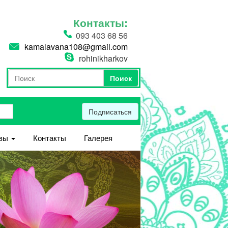
Контакты:
093 403 68 56
kamalavana108@gmail.com
rohinikharkov
Поиск
Форма поиска
Поиск
Подписаться
вы
Контакты
Галерея