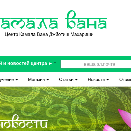
Камала Вана
Центр Камала Вана Джйотиш Махариши
й и новостей центра ►
*
учение
Магазин
Статьи
Новости
Отзы