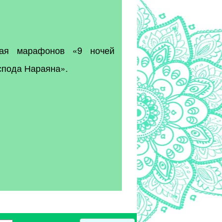
щая марафонов «9 ночей
спода Нараяна».