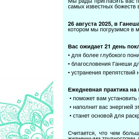
Мы рады пригласить вас 
самых известных божеств в
26 августа 2025, в Ганеш
котором мы погрузимся в 
Вас ожидает 21 день пок
• для более глубокого пон
• благословения Ганеши дл
• устранения препятствий 
Ежедневная практика на 
• поможет вам установить 
• наполнит вас энергией э
• станет основой для раск
Считается, что чем боль
жизненными трудностями, 