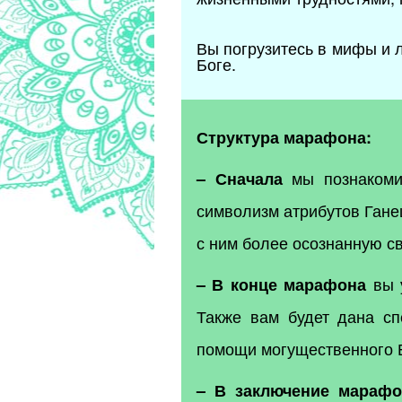
Вы погрузитесь в мифы и
Боге.
Структура марафона:
мы познакоми
– Сначала
символизм атрибутов Гане
с ним более осознанную с
вы у
– В конце марафона
Также вам будет дана с
помощи могущественного 
– В заключение марафо