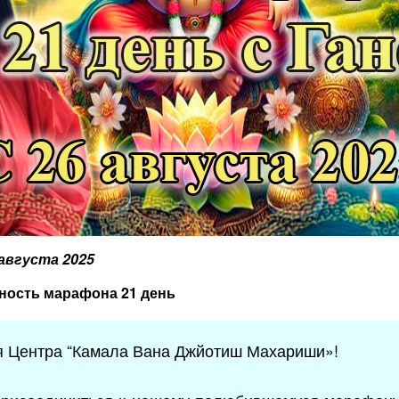
 августа 2025
ность марафона 21 день
я Центра “Камала Вана Джйотиш Махариши»!