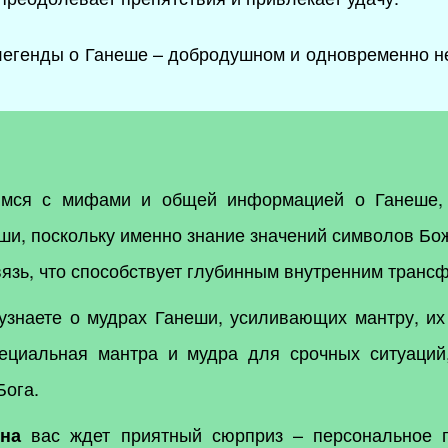
 легенды о Ганеше – добродушном и одновременно 
мся с мифами и общей информацией о Ганеше, 
ши, поскольку именно знание значений символов Бож
вязь, что способствует глубинным внутренним тран
знаете о мудрах Ганеши, усиливающих мантру, их
пециальная мантра и мудра для срочных ситуаци
Бога.
вас ждет приятный сюрприз – персональное п
на