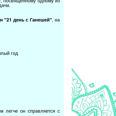
, посвящённому одному из
дачи.
, на
н "21 день с Ганешей"
елый год
ем легче он справляется с