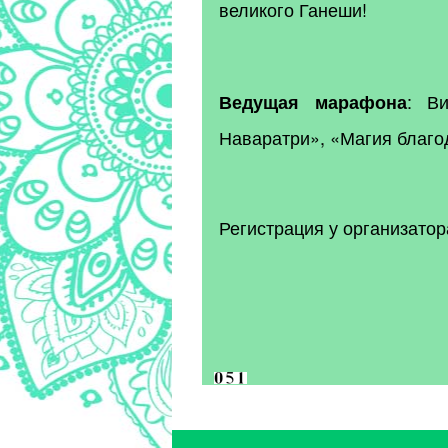
великого Ганеши!
:
В
Ведущая марафона
Наваратри», «Магия благ
Регистрация
у организато