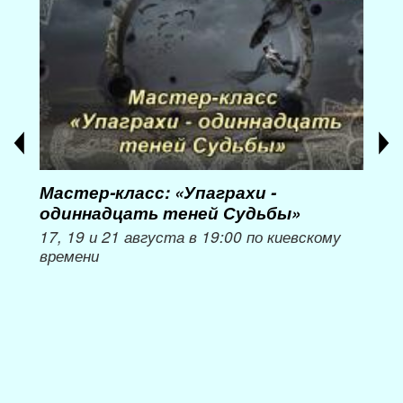
Мастер-класс: «Упаграхи -
Мас
одиннадцать теней Судьбы»
при
пер
17, 19 и 21 августа в 19:00 по киевскому
времени
Мож