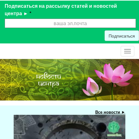
Подписаться на рассылку статей и новостей
центра ►
*
Подписаться
Toggl
navig
Все новости ►