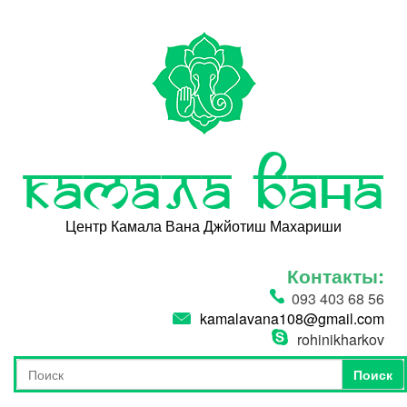
Перейти к основному содержанию
Камала Вана
Центр Камала Вана Джйотиш Махариши
Контакты:
093 403 68 56
kamalavana108@gmail.com
rohinikharkov
Поиск
Форма поиска
Поиск