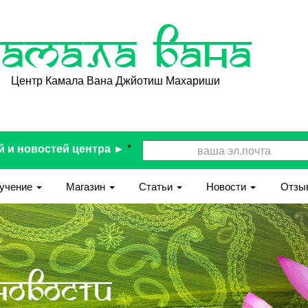
Камала Вана
Центр Камала Вана Джйотиш Махариши
й и новостей центра ►
*
учение
Магазин
Статьи
Новости
Отзы