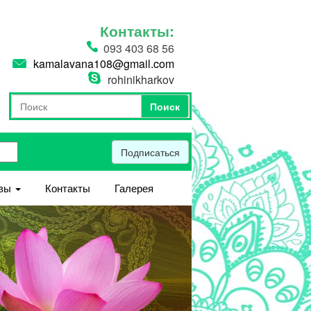
Контакты:
093 403 68 56
kamalavana108@gmail.com
rohinikharkov
Поиск
Форма поиска
Поиск
Подписаться
вы
Контакты
Галерея