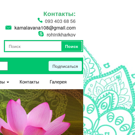
Контакты:
093 403 68 56
kamalavana108@gmail.com
rohinikharkov
Поиск
Форма поиска
Поиск
Подписаться
вы
Контакты
Галерея