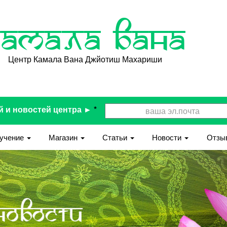
Камала Вана
Центр Камала Вана Джйотиш Махариши
й и новостей центра ►
*
учение
Магазин
Статьи
Новости
Отзы