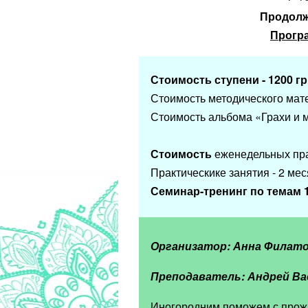
Продолжи
Програ
Стоимость ступени - 1200 гр
Стоимость методического мате
Стоимость альбома «Грахи и м
Стоимость
еженедельных пра
Практическике занятия - 2 мес
Семинар-тренинг по темам 1
Организатор: Анна Филато
Преподаватель: Андрей Ва
Иногородним поможем с прож