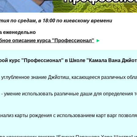
тия по средам, в
18:00 по киевскому времени
са еженедельно
бное описание курса "Профессионал"
рой курс "Профессионал" в Школе "Камала Вана
Джйо
т углубленное знание Джйотиш, касающееся различных обла
 -
умение использовать различные даши для определения 
нализ карты рождения с использованием карт варг позволя
ве классических текстов "Брихат Парашара Хора Шастра" 