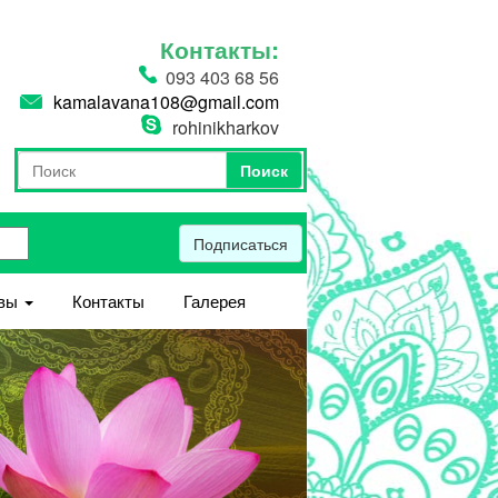
Контакты:
093 403 68 56
kamalavana108@gmail.com
rohinikharkov
Поиск
Форма поиска
Поиск
Подписаться
вы
Контакты
Галерея