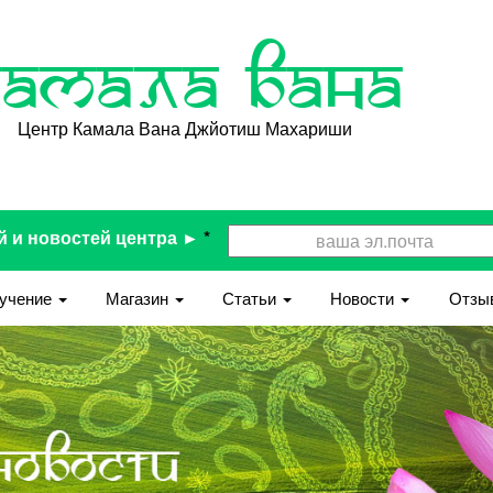
Камала Вана
Центр Камала Вана Джйотиш Махариши
й и новостей центра ►
*
учение
Магазин
Статьи
Новости
Отзы