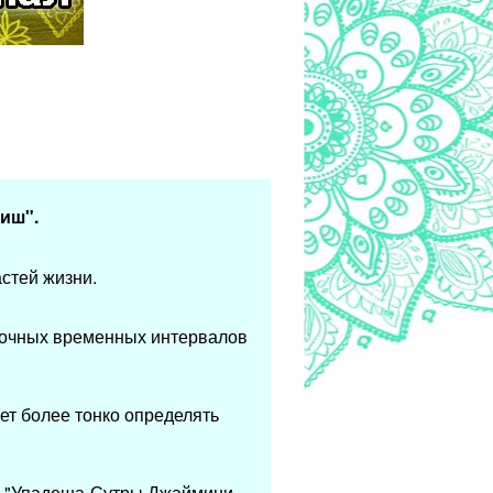
тиш
".
стей жизни.
точных временных интервалов
ет более тонко определять
и "Упадеша-Сутры Джаймини-