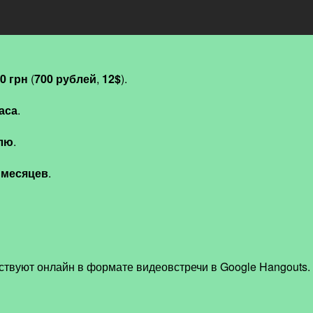
0 грн
(
700 рублей
,
12$
).
часа
.
елю
.
 месяцев
.
аствуют онлайн в формате видеовстречи в Google Hangouts.