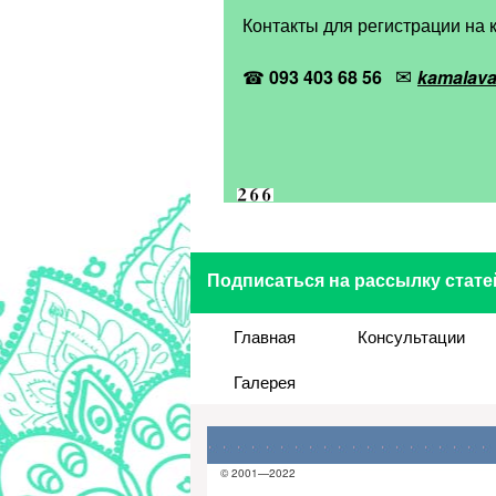
Контакты для регистрации на к
✉
☎
093 403 68 56
kamalav
Подписаться на рассылку стате
Главная
Консультации
Галерея
© 2001—2022