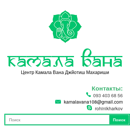
Перейти к основному содержанию
Камала Вана
Центр Камала Вана Джйотиш Махариши
Контакты:
093 403 68 56
kamalavana108@gmail.com
rohinikharkov
Поиск
Форма поиска
Поиск