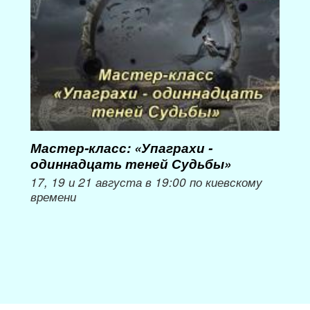
Мастер-класс: «Упаграхи -
Мас
одиннадцать теней Судьбы»
при
пер
17, 19 и 21 августа в 19:00 по киевскому
времени
Мож