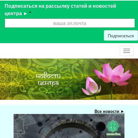
Подписаться на рассылку статей и новостей
центра ►
*
Подписаться
Toggl
navig
Все новости ►