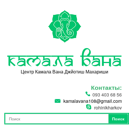
Перейти к основному содержанию
Камала Вана
Центр Камала Вана Джйотиш Махариши
Контакты:
093 403 68 56
kamalavana108@gmail.com
rohinikharkov
Поиск
Форма поиска
Поиск