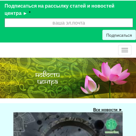
Подписаться на рассылку статей и новостей
центра ►
*
Подписаться
Toggl
navig
Все новости ►