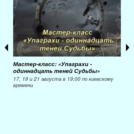
Мастер-класс: «Упаграхи -
Мас
одиннадцать теней Судьбы»
при
пер
17, 19 и 21 августа в 19:00 по киевскому
времени
Мож