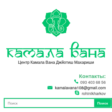
Перейти к основному содержанию
Камала Вана
Центр Камала Вана Джйотиш Махариши
Контакты:
093 403 68 56
kamalavana108@gmail.com
rohinikharkov
Поиск
Форма поиска
Поиск