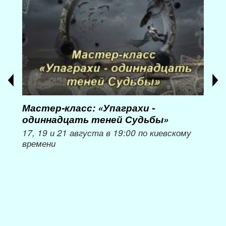
Мастер-класс: «Упаграхи -
Мас
одиннадцать теней Судьбы»
при
пер
17, 19 и 21 августа в 19:00 по киевскому
времени
Мож