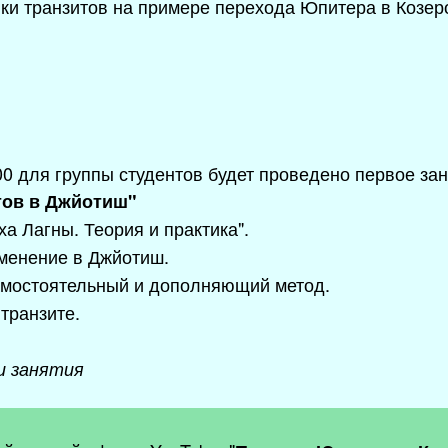
вки транзитов на примере перехода Юпитера в Козеро
:00 для группы студентов будет проведено первое за
тов в Джйотиш"
ха Лагны. Теория и практика".
именение в Джйотиш.
 самостоятельный и дополняющий метод.
 транзите.
и занятия