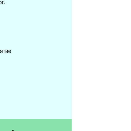
г.
нятие