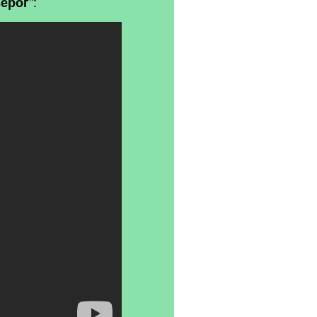
"
:
зерог