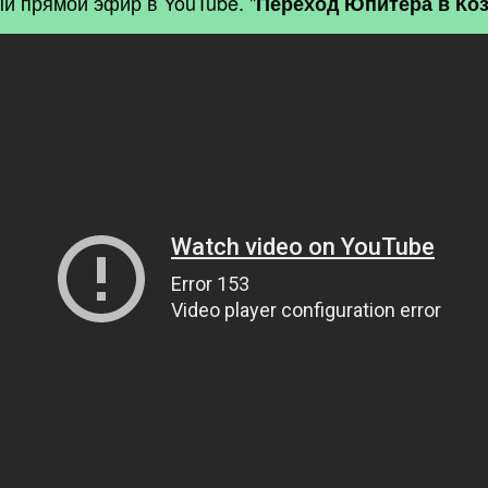
й прямой эфир в YouTube. "
Переход Юпитера в Ко