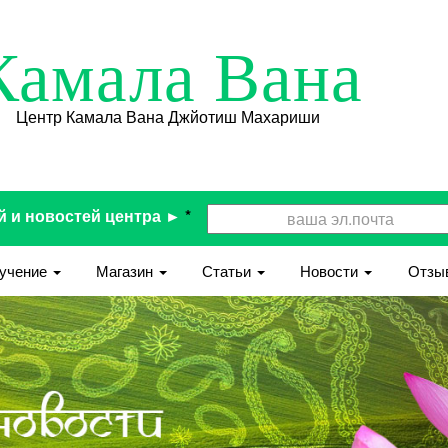
Камала Вана
Центр Камала Вана Джйотиш Махариши
й и новостей центра ►
*
учение
Магазин
Статьи
Новости
Отзы