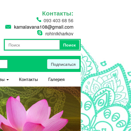
Контакты:
093 403 68 56
kamalavana108@gmail.com
rohinikharkov
Поиск
Форма поиска
Поиск
Подписаться
вы
Контакты
Галерея