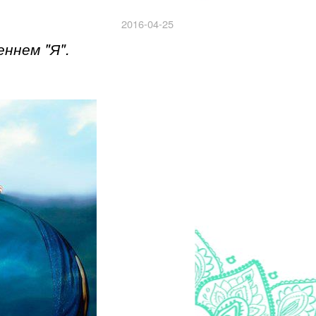
2016-04-25
ннем "Я".