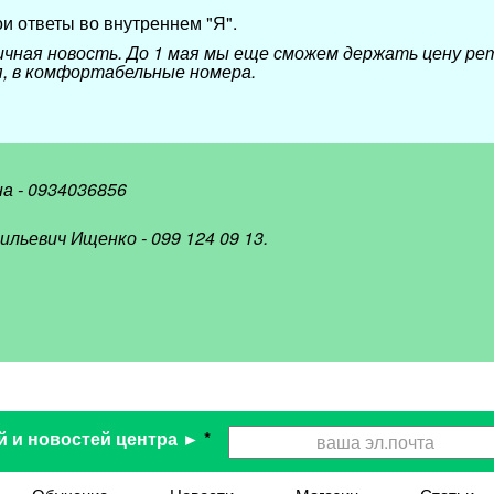
ои ответы во внутреннем "Я".
ичная новость. До 1 мая мы еще сможем держать цену ре
, в комфортабельные номера.
а - 0934036856
льевич Ищенко - 099 124 09 13.
й и новостей центра ►
*