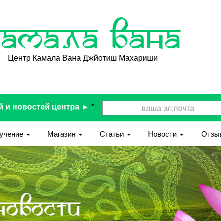
Камала Вана
Центр Камала Вана Джйотиш Махариши
й и новостей центра ►
*
учение
Магазин
Статьи
Новости
Отзы