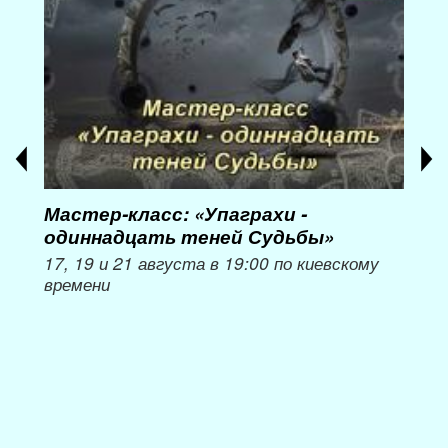
Мастер-класс: «Упаграхи -
Мас
одиннадцать теней Судьбы»
при
пер
17, 19 и 21 августа в 19:00 по киевскому
времени
Мож