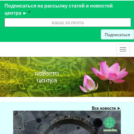
Подписаться на рассылку статей и новостей
центра ►
*
Подписаться
Toggl
navig
Все новости ►