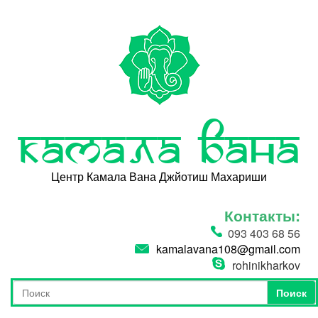
Перейти к основному содержанию
Камала Вана
Центр Камала Вана Джйотиш Махариши
Контакты:
093 403 68 56
kamalavana108@gmail.com
rohinikharkov
Поиск
Форма поиска
Поиск