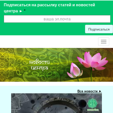
Подписаться на рассылку статей и новостей
центра ►
*
Подписаться
Toggl
navig
Все новости ►