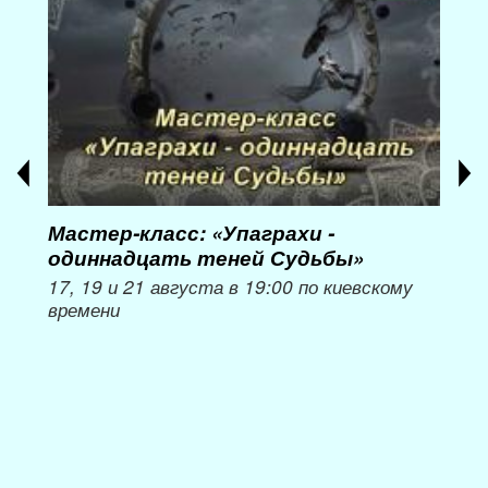
Мастер-класс: «Упаграхи -
Мас
одиннадцать теней Судьбы»
при
пер
17, 19 и 21 августа в 19:00 по киевскому
времени
Мож