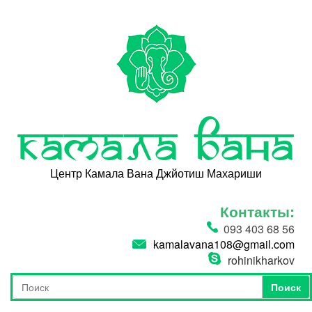
Перейти к основному содержанию
Камала Вана
Центр Камала Вана Джйотиш Махариши
Контакты:
093 403 68 56
kamalavana108@gmail.com
rohinikharkov
Поиск
Форма поиска
Поиск