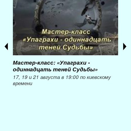
Мастер-класс: «Упаграхи -
Мас
одиннадцать теней Судьбы»
при
пер
17, 19 и 21 августа в 19:00 по киевскому
времени
Мож