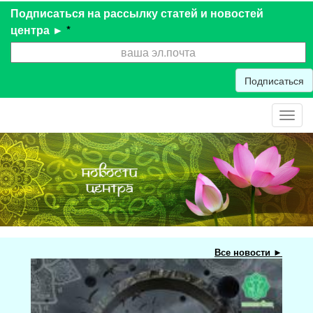
Подписаться на рассылку статей и новостей
центра ►
*
Подписаться
Toggl
navig
Все новости ►