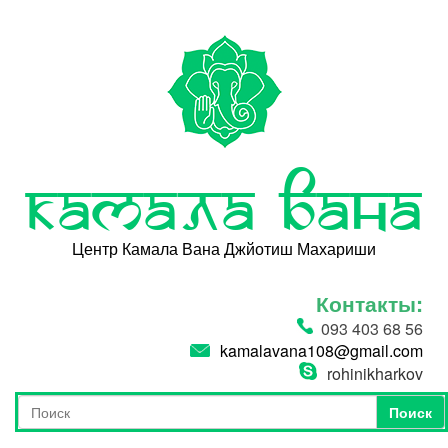
Перейти к основному содержанию
Камала Вана
Центр Камала Вана Джйотиш Махариши
Контакты:
093 403 68 56
kamalavana108@gmail.com
rohinikharkov
Поиск
Форма поиска
Поиск