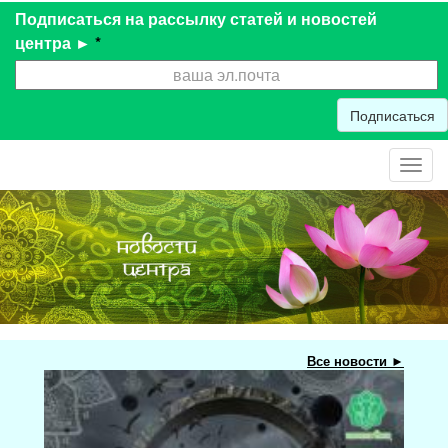
Подписаться на рассылку статей и новостей
центра ►
*
Подписаться
Toggl
navig
Все новости ►