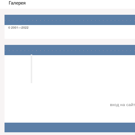
Галерея
© 2001—2022
Харьковский центр
Ведической Астрологии
Джйотиш "Камала Вана"
вход на сайт