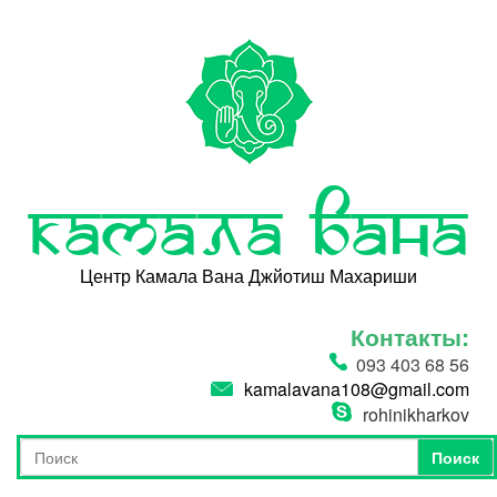
Перейти к основному содержанию
Камала Вана
Центр Камала Вана Джйотиш Махариши
Контакты:
093 403 68 56
kamalavana108@gmail.com
rohinikharkov
Поиск
Форма поиска
Поиск