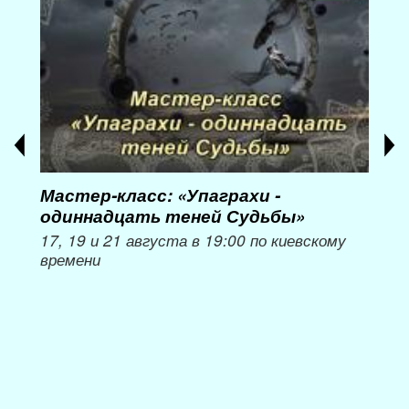
Мастер-класс: «Упаграхи -
Мас
одиннадцать теней Судьбы»
при
пер
17, 19 и 21 августа в 19:00 по киевскому
времени
Мож