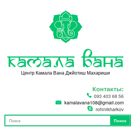
Перейти к основному содержанию
Камала Вана
Центр Камала Вана Джйотиш Махариши
Контакты:
093 403 68 56
kamalavana108@gmail.com
rohinikharkov
Поиск
Форма поиска
Поиск