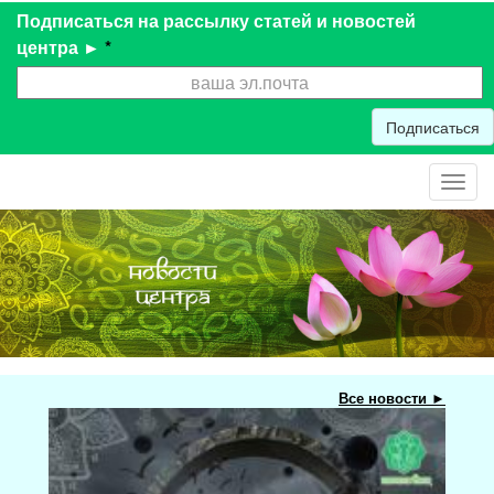
Подписаться на рассылку статей и новостей
центра ►
*
Подписаться
Toggl
navig
Все новости ►