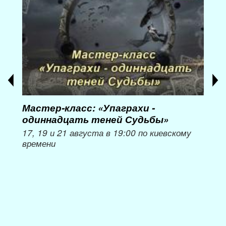
Мастер-класс: «Упаграхи -
Мас
одиннадцать теней Судьбы»
при
пер
17, 19 и 21 августа в 19:00 по киевскому
времени
Мож