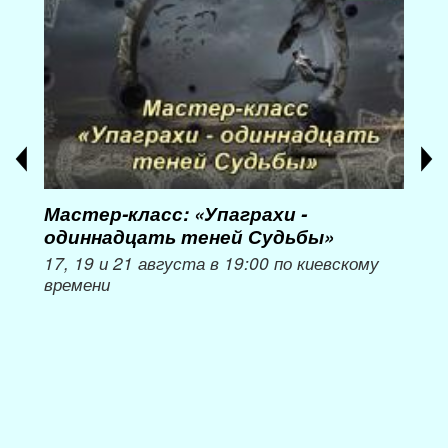
Мастер-класс: «Упаграхи -
Мас
одиннадцать теней Судьбы»
при
пер
17, 19 и 21 августа в 19:00 по киевскому
времени
Мож