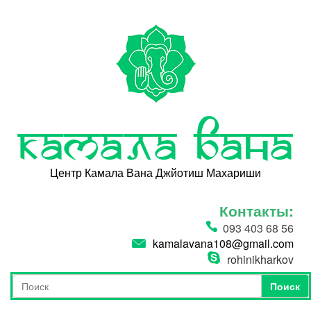
Перейти к основному содержанию
Камала Вана
Центр Камала Вана Джйотиш Махариши
Контакты:
093 403 68 56
kamalavana108@gmail.com
rohinikharkov
Поиск
Форма поиска
Поиск