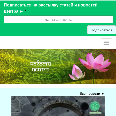
Подписаться на рассылку статей и новостей
центра ►
*
Подписаться
Toggl
navig
Все новости ►