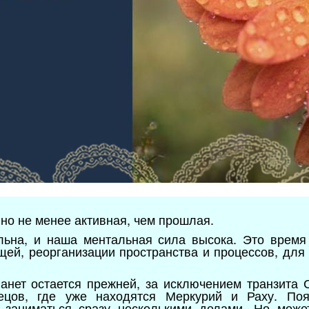
но не менее активная, чем прошлая.
льна, и наша ментальная сила высока. Это время
щей, реорганизации пространства и процессов, для
анет остается прежней, за исключением транзита 
ецов, где уже находятся Меркурий и Раху. Появ
я заниматься сразу несколькими делами. Но може