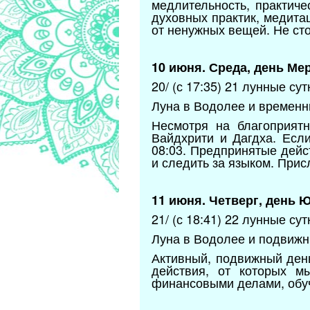
медлительность, практич
духовных практик, медита
от ненужных вещей. Не ст
10 июня. Среда, день Ме
20/ (с 17:35) 21 лунные сут
Луна в Водолее и временн
Несмотря на благоприят
Вайдхрити и Дагдха. Есл
08:03. Предпринятые дейс
и следить за языком. При
11 июня. Четверг, день 
21/ (с 18:41) 22 лунные сут
Луна в Водолее и подвижны
Активный, подвижный день
действия, от которых м
финансовыми делами, обу