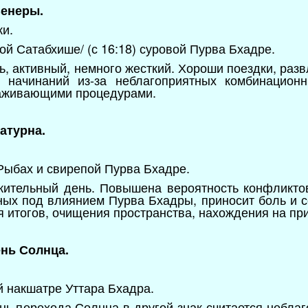
Венеры.
ки.
й Сатабхише/ (с 16:18) суровой Пурва Бхадре.
, активный, немного жесткий. Хороши поездки, разв
о начинаний из-за неблагоприятных комбинацион
лаживающими процедурами.
атурна.
 Рыбах и свирепой Пурва Бхадре.
жительный день. Повышена вероятность конфликто
ных под влиянием Пурва Бхадры, приносит боль и 
я итогов, очищения пространства, нахождения на пр
ень Солнца.
й накшатре Уттара Бхадра.
нь перехода Солнца в другой знак считается неблаг