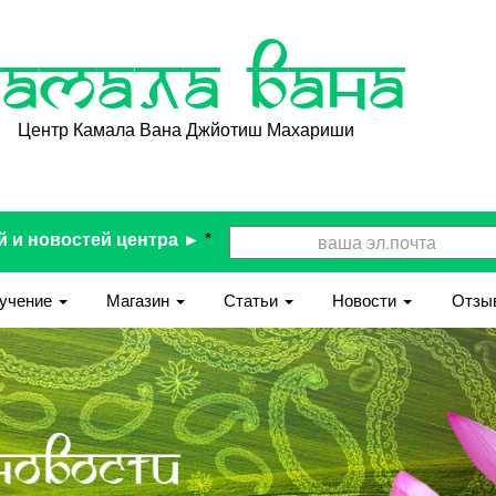
Камала Вана
Центр Камала Вана Джйотиш Махариши
й и новостей центра ►
*
учение
Магазин
Статьи
Новости
Отзы