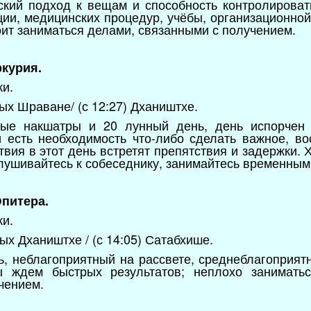
еский подход к вещам и способность контролирова
ции, медицинских процедур, учёбы, организационной
оит заниматься делами, связанными с получением.
ркурия.
ки.
ых Шраване/ (с 12:27) Дхаништхе.
ные накшатры и 20 лунный день, день испорчен 
и есть необходимость что-либо сделать важное, в
твия в этот день встретят препятствия и задержки.
слушивайтесь к собеседнику, занимайтесь временным
Юпитера.
ки.
х Дхаништхе / (с 14:05) Сатабхише.
, неблагоприятный на рассвете, среднеблагоприят
ы ждем быстрых результатов; неплохо заниматьс
чением.