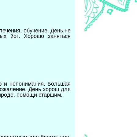
лечения, обучение. День не
ных йог. Хорошо заняться
в и непонимания. Большая
сожаление. День хорош для
ироде, помощи старшим.
оприятным для благих дел.