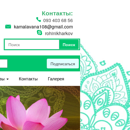
Контакты:
093 403 68 56
kamalavana108@gmail.com
rohinikharkov
Поиск
Форма поиска
Поиск
Подписаться
вы
Контакты
Галерея