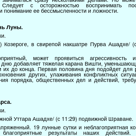
м. Следует с осторожностью воспринимать п
и понимание ее бессмысленности и ложности.
нь Луны.
ки.
4) Козероге, в свирепой накшатре Пурва Ашадхе/ (с
оприятный, может проявиться агрессивность и
 дню добавляет тяжелая карана Вишти, уменьшающ
и их до конца. Первая половина дня подойдет для
охновения других, улаживания конфликтных ситуа
ния порядка, общественных дел и действий, треб
рса.
ки.
жной Уттара Ашадхе/ (с 11:29) подвижной Шраване.
апряженный. 19 лунные сутки и неблагоприятная к
 благоприятные результаты наших действий.