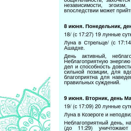
независимости, эгоиз
впоследствии может прийт
8 июня. Понедельник, де
18/ (с 17:27) 19 лунные сут
Луна в Стрельце/ (с 17:1
Ашадхе.
День активный, неблаг
Неблагоприятную энергию
дел и способность довест
сильной позиции, для вд
благоприятна для наведе
правильных суждений.
9 июня. Вторник, день Ма
19/ (с 17:09) 20 лунные сут
Луна в Козероге и неподви
Неблагоприятный день, н
(до 11:29) уничтожают