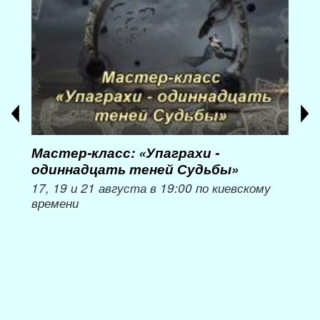
Мастер-класс: «Упаграхи -
Мас
одиннадцать теней Судьбы»
при
пер
17, 19 и 21 августа в 19:00 по киевскому
времени
Мож