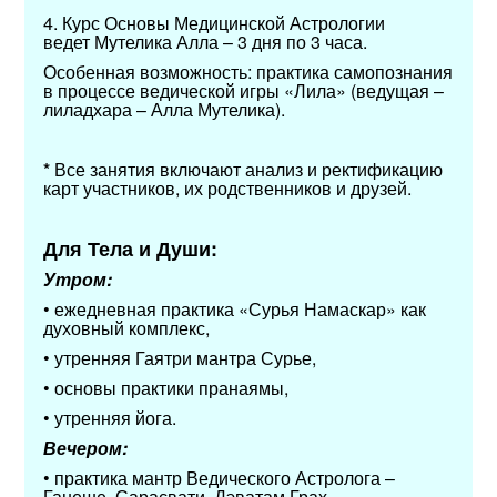
4. Курс Основы Медицинской Астрологии
ведет Мутелика Алла – 3 дня по 3 часа.
Особенная возможность: практика самопознания
в процессе ведической игры «Лила» (ведущая –
лиладхара – Алла Мутелика).
*
Все занятия включают анализ и ректификацию
карт участников, их родственников и друзей.
Для Тела и Души:
Утром:
• ежедневная практика «Сурья Намаскар» как
духовный комплекс,
• утренняя Гаятри мантра Сурье,
• основы практики пранаямы,
• утренняя йога.
Вечером:
• практика мантр Ведического Астролога –
Ганеше, Сарасвати, Дэватам Грах.