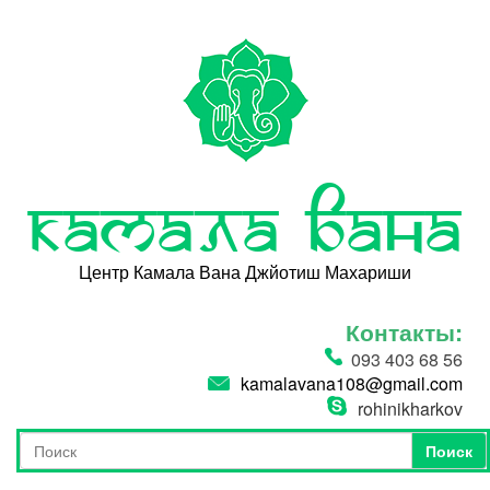
Перейти к основному содержанию
Камала Вана
Центр Камала Вана Джйотиш Махариши
Контакты:
093 403 68 56
kamalavana108@gmail.com
rohinikharkov
Поиск
Форма поиска
Поиск