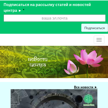
Подписаться на рассылку статей и новостей
центра ►
*
Подписаться
Toggl
navig
Все новости ►