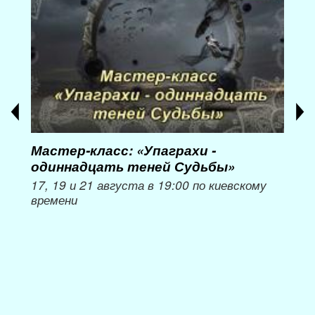
Мастер-класс: «Упаграхи -
Мас
одиннадцать теней Судьбы»
при
пер
17, 19 и 21 августа в 19:00 по киевскому
времени
Мож