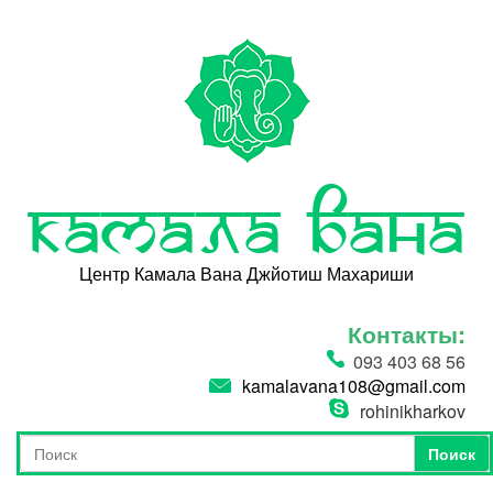
Перейти к основному содержанию
Камала Вана
Центр Камала Вана Джйотиш Махариши
Контакты:
093 403 68 56
kamalavana108@gmail.com
rohinikharkov
Поиск
Форма поиска
Поиск