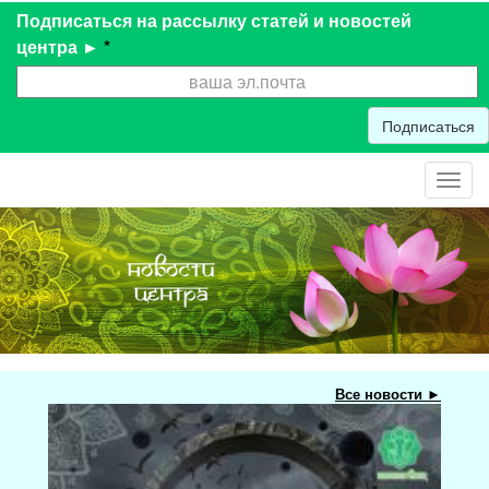
Подписаться на рассылку статей и новостей
центра ►
*
Подписаться
Toggl
navig
Все новости ►