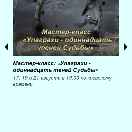
Мастер-класс: «Упаграхи -
Мас
одиннадцать теней Судьбы»
при
пер
17, 19 и 21 августа в 19:00 по киевскому
времени
Мож