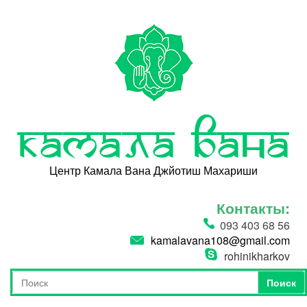
Перейти к основному содержанию
Камала Вана
Центр Камала Вана Джйотиш Махариши
Контакты:
093 403 68 56
kamalavana108@gmail.com
rohinikharkov
Поиск
Форма поиска
Поиск