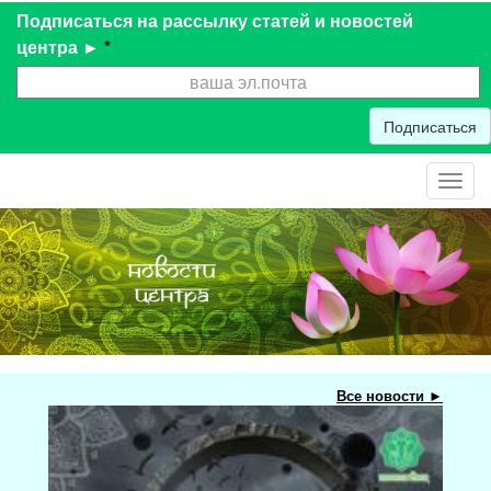
Подписаться на рассылку статей и новостей
центра ►
*
Подписаться
Toggl
navig
Все новости ►