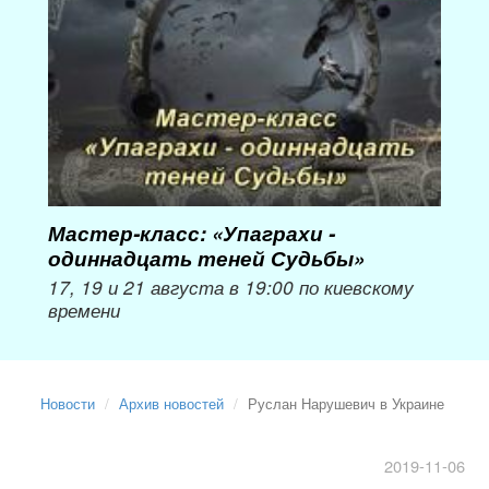
Мастер-класс: «Упаграхи -
Мас
одиннадцать теней Судьбы»
при
пер
17, 19 и 21 августа в 19:00 по киевскому
времени
Мож
Новости
Архив новостей
Руслан Нарушевич в Украине
2019-11-06