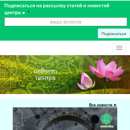
Подписаться на рассылку статей и новостей
центра ►
*
Подписаться
Toggl
navig
Все новости ►