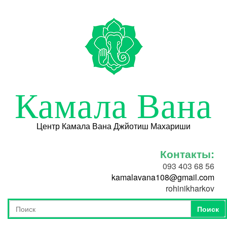
Перейти к основному содержанию
Камала Вана
Центр Камала Вана Джйотиш Махариши
Контакты:
093 403 68 56
kamalavana108@gmail.com
rohinikharkov
Поиск
Форма поиска
Поиск