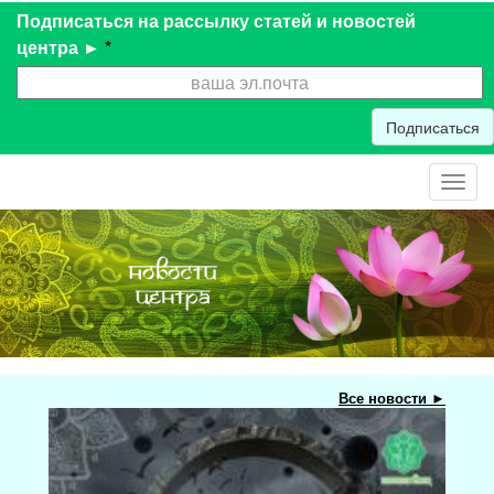
Подписаться на рассылку статей и новостей
центра ►
*
Подписаться
Toggl
navig
Все новости ►