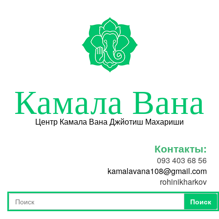
Перейти к основному содержанию
Камала Вана
Центр Камала Вана Джйотиш Махариши
Контакты:
093 403 68 56
kamalavana108@gmail.com
rohinikharkov
Поиск
Форма поиска
Поиск