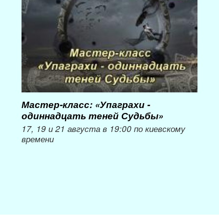
Мастер-класс: «Упаграхи -
Мас
одиннадцать теней Судьбы»
при
пер
17, 19 и 21 августа в 19:00 по киевскому
времени
Мож