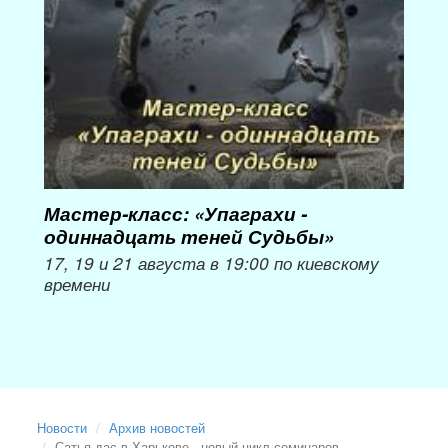
Мастер-класс: «Упаграхи -
Мас
одиннадцать теней Судьбы»
при
пер
17, 19 и 21 августа в 19:00 по киевскому
времени
Мож
Новости
Архив новостей
Сатья дас в Харькове - новый цикл семинаров