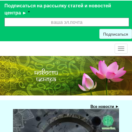
Подписаться на рассылку статей и новостей
центра ►
*
Подписаться
Toggl
navig
Все новости ►