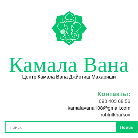
Перейти к основному содержанию
Камала Вана
Центр Камала Вана Джйотиш Махариши
Контакты:
093 403 68 56
kamalavana108@gmail.com
rohinikharkov
Поиск
Форма поиска
Поиск