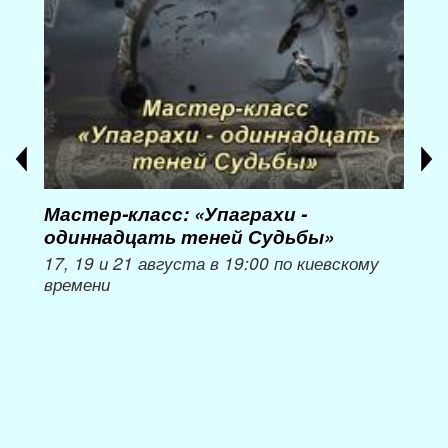
Мастер-класс: «Упаграхи -
Мас
одиннадцать теней Судьбы»
при
пер
17, 19 и 21 августа в 19:00 по киевскому
времени
Мож