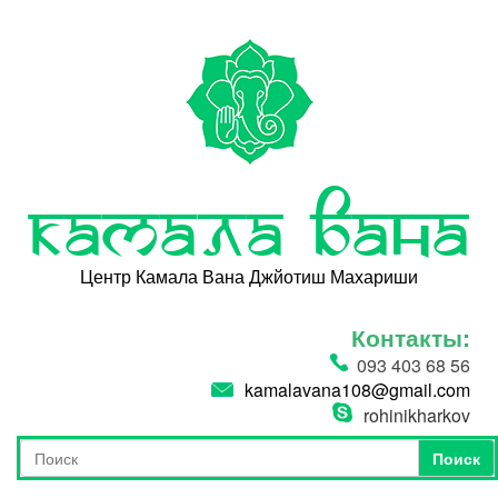
Перейти к основному содержанию
Камала Вана
Центр Камала Вана Джйотиш Махариши
Контакты:
093 403 68 56
kamalavana108@gmail.com
rohinikharkov
Поиск
Форма поиска
Поиск