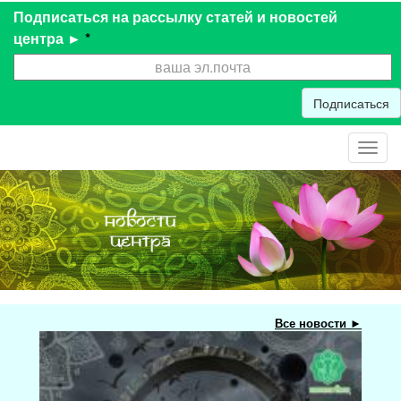
Подписаться на рассылку статей и новостей
центра ►
*
Подписаться
Toggl
navig
Все новости ►