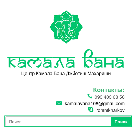
Перейти к основному содержанию
Камала Вана
Центр Камала Вана Джйотиш Махариши
Контакты:
093 403 68 56
kamalavana108@gmail.com
rohinikharkov
Поиск
Форма поиска
Поиск