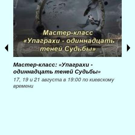
Мастер-класс: «Упаграхи -
Мас
одиннадцать теней Судьбы»
при
пер
17, 19 и 21 августа в 19:00 по киевскому
времени
Мож