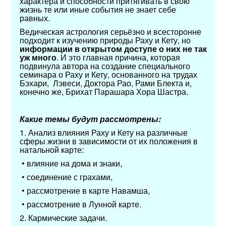
характера и способности притягивать в свою
жизнь те или иные события не знает себе
равных.
Ведическая астрология серьёзно и всесторонне
подходит к изучению природы Раху и Кету, но
информации в открытом доступе о них не так
уж много
. И это главная причина, которая
подвинула автора на создание специального
семинара о Раху и Кету, основанного на трудах
Бэхари, Лэвеси, Доктора Рао, Рами Блекта и,
конечно же, Брихат Парашара Хора Шастра.
Какие темы будут рассмотрены:
1. Анализ влияния Раху и Кету на различные
сферы жизни в зависимости от их положения в
натальной карте:
• влияние на дома и знаки,
• соединение с грахами,
• рассмотрение в карте Навамша,
• рассмотрение в Лунной карте.
2. Кармические задачи.