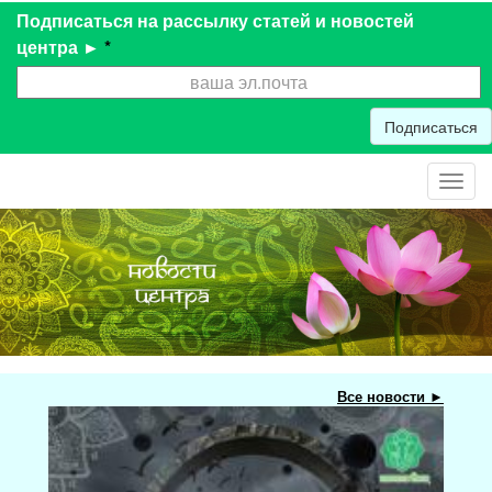
Подписаться на рассылку статей и новостей
центра ►
*
Подписаться
Toggl
navig
Все новости ►