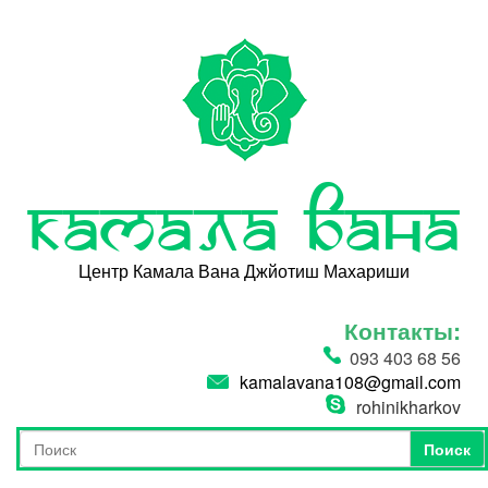
Перейти к основному содержанию
Камала Вана
Центр Камала Вана Джйотиш Махариши
Контакты:
093 403 68 56
kamalavana108@gmail.com
rohinikharkov
Поиск
Форма поиска
Поиск