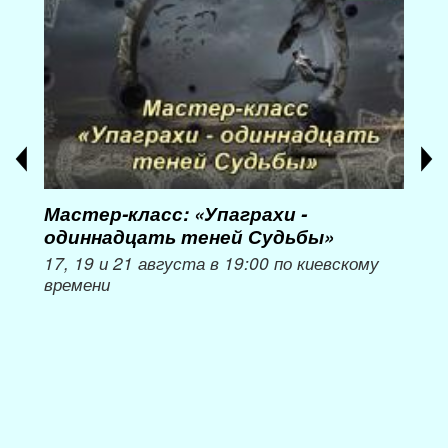
Мастер-класс: «Упаграхи -
Мас
одиннадцать теней Судьбы»
при
пер
17, 19 и 21 августа в 19:00 по киевскому
времени
Мож