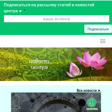
Подписаться на рассылку статей и новостей
центра ►
*
Подписаться
Toggl
navig
Все новости ►