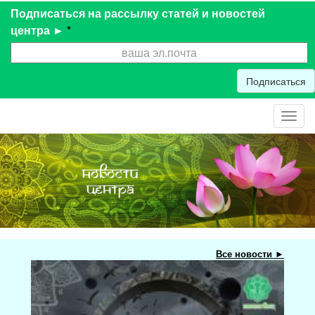
Подписаться на рассылку статей и новостей
центра ►
*
Подписаться
Toggl
navig
Все новости ►