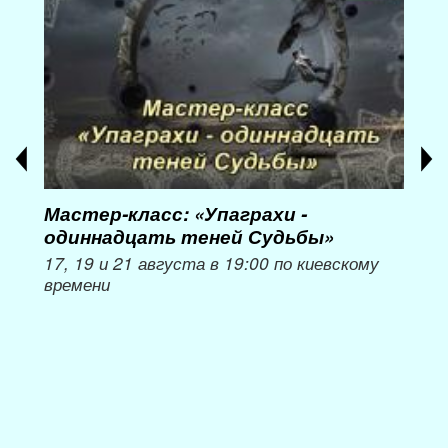
Мастер-класс: «Упаграхи -
Мас
одиннадцать теней Судьбы»
при
пер
17, 19 и 21 августа в 19:00 по киевскому
времени
Мож