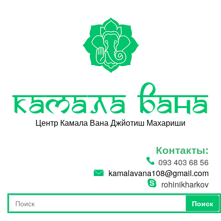
Перейти к основному содержанию
Камала Вана
Центр Камала Вана Джйотиш Махариши
Контакты:
093 403 68 56
kamalavana108@gmail.com
rohinikharkov
Поиск
Форма поиска
Поиск