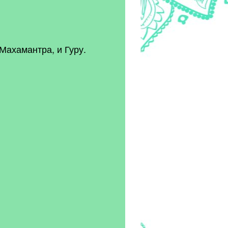
Махамантра, и Гуру.