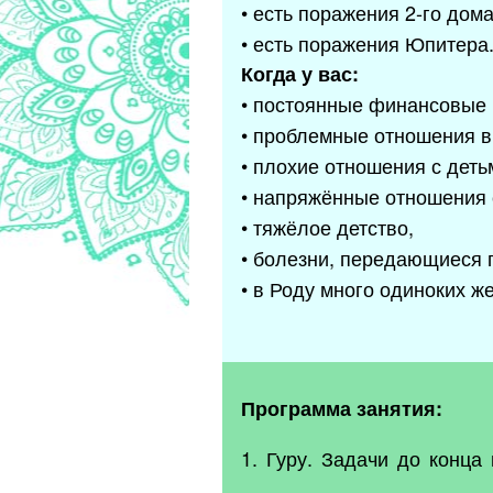
• есть поражения 2-го дома
• есть поражения Юпитера
Когда у вас:
• постоянные финансовые 
• проблемные отношения в
• плохие отношения с деть
• напряжённые отношения 
• тяжёлое детство,
• болезни, передающиеся 
• в Роду много одиноких ж
Программа занятия:
1. Гуру. Задачи до конц