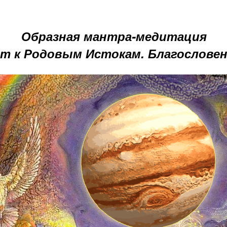
Образная мантра-медитация
т к Родовым Истокам. Благословен