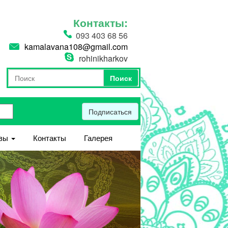
Контакты:
093 403 68 56
kamalavana108@gmail.com
rohinikharkov
Поиск
Форма поиска
Поиск
Подписаться
вы
Контакты
Галерея