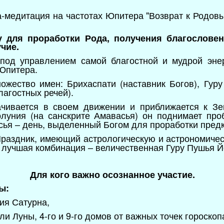
-медитация на частотах Юпитера "Возврат к Родов
у для проработки Рода, получения благослове
учие.
 под управлением самой благостной и мудрой эн
 Юпитера.
ожество имен: Брихаспати (наставник Богов), Гур
благостных речей).
ачивается в своем движении и приближается к Зе
олуния (на санскрите Амавасья) он поднимает про
асья – день, выделенный Богом для проработки пред
раздник, имеющий астрологическую и астрономическ
 лучшая комбинация – величественная Гуру Пушья Й
Для кого важно осознанное участие.
ы:
ния Сатурна,
ли Луны, 4-го и 9-го домов от важных точек гороскоп