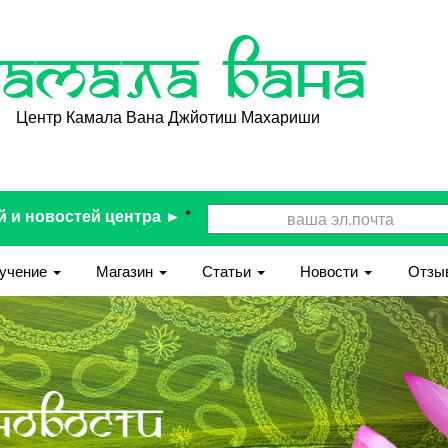
Камала Вана
Центр Камала Вана Джйотиш Махариши
й и новостей центра ►
*
учение
Магазин
Статьи
Новости
Отзы