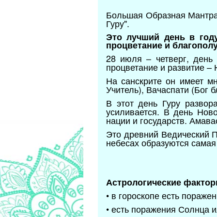
Большая Образная Мантра
Гуру".
Это лучший день в год
процветание и благопол
28 июля – четверг, день
процветание и развитие –
На санскрите он имеет мн
Учитель), Вачаспати (Бог 
В этот день Гуру развор
усиливается. В день Нов
нации и государств. Амав
Это древний Ведический П
небесах образуются самая
Астрологические фактор
• в гороскопе есть пораже
• есть поражения Солнца и