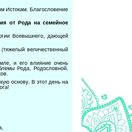
ым Истокам. Благословение
ния от Рода на семейное
ергии Всевышнего, дающей
у (тяжелый величественный
мле, и его влияние очень
блемы Рода, Родословной,
ков.
ую основу. В этот день на
ога!
а,