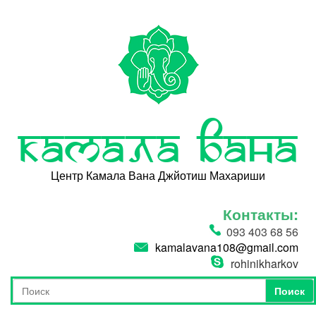
Перейти к основному содержанию
Камала Вана
Центр Камала Вана Джйотиш Махариши
Контакты:
093 403 68 56
kamalavana108@gmail.com
rohinikharkov
Поиск
Форма поиска
Поиск