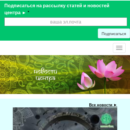
Подписаться на рассылку статей и новостей
центра ►
*
Подписаться
Toggl
navig
Все новости ►