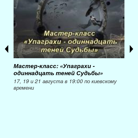
Мастер-класс: «Упаграхи -
Мас
одиннадцать теней Судьбы»
при
пер
17, 19 и 21 августа в 19:00 по киевскому
времени
Мож