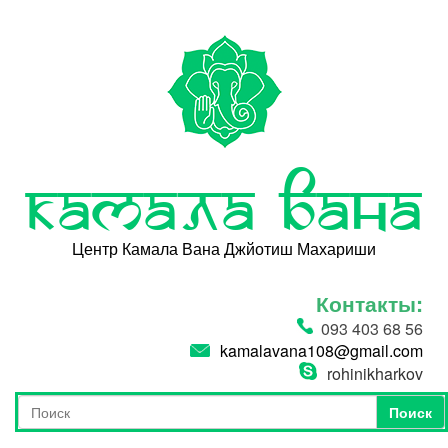
Перейти к основному содержанию
Камала Вана
Центр Камала Вана Джйотиш Махариши
Контакты:
093 403 68 56
kamalavana108@gmail.com
rohinikharkov
Поиск
Форма поиска
Поиск