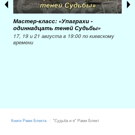
Мастер-класс: «Упаграхи -
Мас
одиннадцать теней Судьбы»
при
пер
17, 19 и 21 августа в 19:00 по киевскому
времени
Мож
Книги Рами Блекта
"Судьба и я" Рами Блект