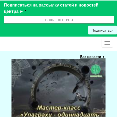
Подписаться на рассылку статей и новостей
центра ►
*
Подписаться
Toggl
navig
Все новости ►